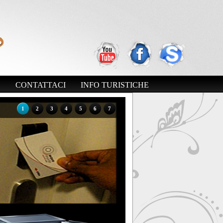
E
CONTATTACI
INFO TURISTICHE
1
2
3
4
5
6
7