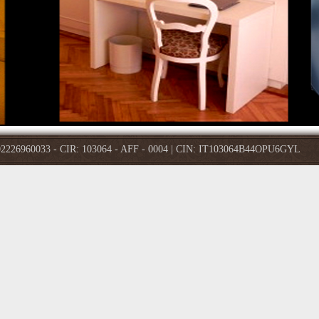
A 02226960033 - CIR: 103064 - AFF - 0004 | CIN: IT103064B44OPU6GYL